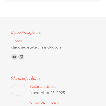
Kontaktirajte me
E-mail
klaudija@stateofmind-k.com
Find us on:
Y
I
o
n
u
s
Skorašnje objave
T
t
u
a
Suština odnosa
b
g
November 25, 2025
e
r
p
a
NOVI PROGRAM