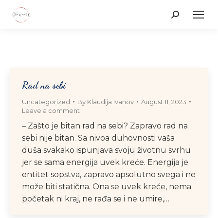
Search:
Rad na sebi
Uncategorized
By
Klaudija Ivanov
August 11, 2023
Leave a comment
– Zašto je bitan rad na sebi? Zapravo rad na
sebi nije bitan. Sa nivoa duhovnosti vaša
duša svakako ispunjava svoju životnu svrhu
jer se sama energija uvek kreće. Energija je
entitet sopstva, zapravo apsolutno svega i ne
može biti statična. Ona se uvek kreće, nema
početak ni kraj, ne rađa se i ne umire,…